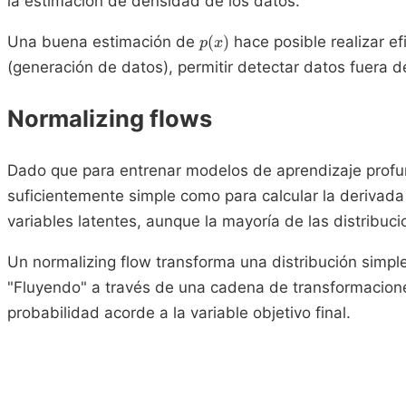
la estimación de densidad de los datos.
p(x)
Una buena estimación de
(
)
hace posible realizar 
p
x
(generación de datos), permitir detectar datos fuera de
Normalizing flows
Dado que para entrenar modelos de aprendizaje profund
suficientemente simple como para calcular la derivada d
variables latentes, aunque la mayoría de las distrib
Un normalizing flow transforma una distribución simpl
"Fluyendo" a través de una cadena de transformacione
probabilidad acorde a la variable objetivo final.