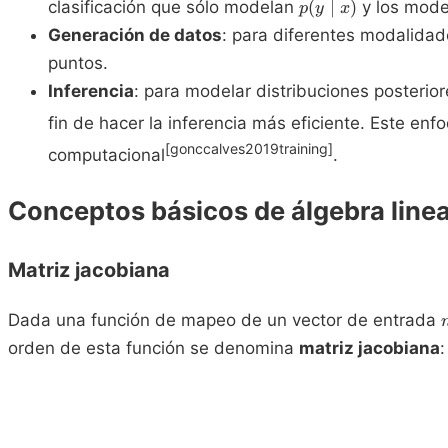
p(y
clasificación que sólo modelan
(
∣
)
y los mode
p
y
x
\mid
Generación de datos
: para diferentes modalidad
x)
puntos.
Inferencia
: para modelar distribuciones posterio
fin de hacer la inferencia más eficiente. Este en
[gonccalves2019training]
computacional
.
Conceptos básicos de álgebra linea
Matriz jacobiana
Dada una función de mapeo de un vector de entrada
orden de esta función se denomina
matriz jacobiana
: