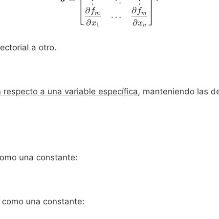
⋮
⋮
⋱
∂
∂
f
f
m
m
⋯
∂
∂
x
x
1
n
torial a otro.
respecto a una variable específica
, manteniendo las d
 como una constante:
 x como una constante: