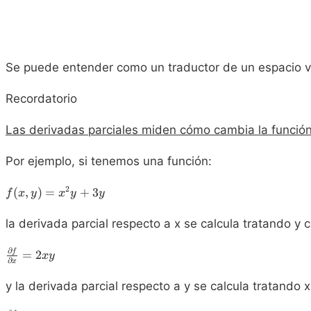
Se puede entender como un traductor de un espacio vec
Recordatorio
Las derivadas parciales miden cómo cambia la función 
Por ejemplo, si tenemos una función:
f(x,y)=x^2y+3y
2
(
,
)
=
+
3
f
x
y
x
y
y
la derivada parcial respecto a x se calcula tratando y
\frac{\partial
∂
f
=
2
x
y
∂
x
f}{\partial
x}=2xy
y la derivada parcial respecto a y se calcula tratando