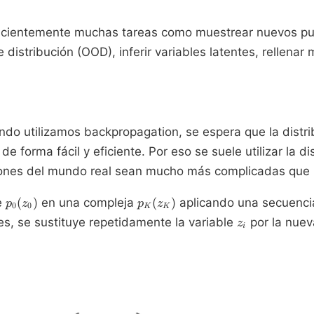
eficientemente muchas tareas como muestrear nuevos pu
 distribución (OOD), inferir variables latentes, rellenar
o utilizamos backpropagation, se espera que la distrib
e forma fácil y eficiente. Por eso se suele utilizar la 
uciones del mundo real sean mucho más complicadas que 
p_0(z_0)
p_K(z_K)
e
(
)
en una compleja
(
)
aplicando una secuencia
p
z
p
z
0
0
K
K
z_i
s, se sustituye repetidamente la variable
por la nue
z
i