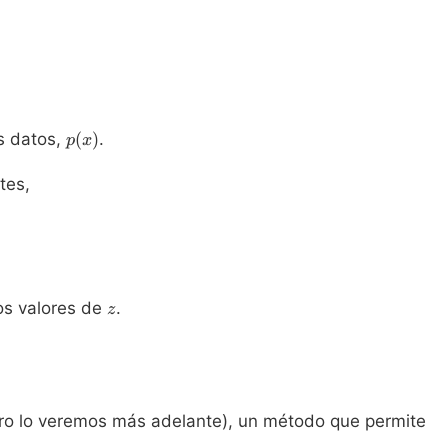
p(x)
s datos,
(
)
.
p
x
tes,
)\, dz,
z
los valores de
.
z
ero lo veremos más adelante), un método que permite