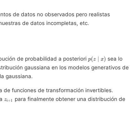
ntos de datos no observados pero realistas
 muestras de datos incompletas, etc.
p(z
ución de probabilidad a posteriori
(
∣
)
sea lo
p
z
x
\mid
distribución gaussiana en los modelos generativos de
x)
la gaussiana.
 de funciones de transformación invertibles.
z_{i+1}
va
para finalmente obtener una distribución de
z
+
1
i