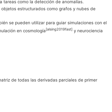
ara tareas como la detección de anomalías.
y objetos estructurados como grafos y nubes de
ién se pueden utilizar para guiar simulaciones con el
[alsing2019fast]
imulación en cosmología
y neurociencia
matriz de todas las derivadas parciales de primer
} \dfrac{\partial f_1}{\partial x_1} & \cdots & \dfrac{