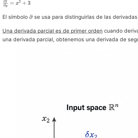
\frac{\partial
∂
2
f
=
+
3
x
∂
y
f}{\partial
y}=x^2+3
\partial
El símbolo
∂
se usa para distinguirlas de las derivadas
Una derivada parcial es de primer orden
cuando deriva
una derivada parcial, obtenemos una derivada de seg