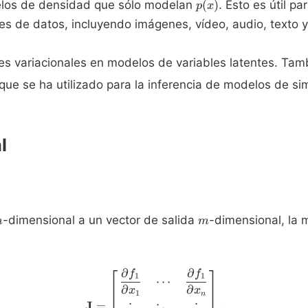
p(x)
los de densidad que sólo modelan
(
)
. Esto es útil p
p
x
es de datos, incluyendo imágenes, vídeo, audio, texto 
res variacionales en modelos de variables latentes. Tamb
foque se ha utilizado para la inferencia de modelos de s
l
n
m
-dimensional a un vector de salida
-dimensional, la 
n
m
∂
∂
f
f
\mathbf{J} = \begin{bmatrix
1
1
⋯
∂
∂
x
x
1
n
J
=
.