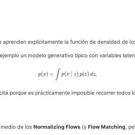
 aprenden explícitamente la función de densidad de lo
jemplo un modelo generativo típico con variables laten
p(x) = \int p(x \mid z)\, p(z
∫
(
)
=
(
∣
)
(
)
,
p
x
p
x
z
p
z
d
z
ícita porque es prácticamente imposible recorrer todos 
 medio de los
Normalizing Flows
(y
Flow Matching
, p